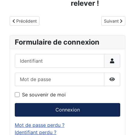
relever !
Article précédent : Spécialiste de l'outillage industriel
Article suivant
Précédent
Suivant
Formulaire de connexion
Identifiant
Mot de passe
Afficher 
Se souvenir de moi
Connexion
Mot de passe perdu ?
Identifiant perdu ?