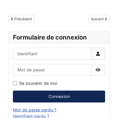
Article précédent : Soirée évènement chez BMS pour le départ
Article suivant
Précédent
Suivant
Formulaire de connexion
Identifiant
Mot de passe
Afficher 
Se souvenir de moi
Connexion
Mot de passe perdu ?
Identifiant perdu ?