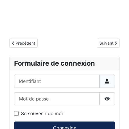
Article précédent : Bonnin Méca Spé était présent au salon I
Article suivant 
Précédent
Suivant
Formulaire de connexion
Identifiant
Mot de passe
Afficher 
Se souvenir de moi
Connexion